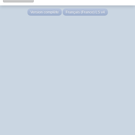
Version complète
Français (France) LS v4