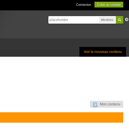
Connexion
Créer un compte
Membres
Voir le nouveau contenu
Mon contenu