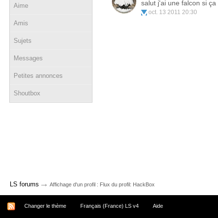
salut j'ai une falcon si ç
Aime
oct. 13 2011 20:30
Amis
Sujets
Messages
Petites annonces
Shoutbox
→
LS forums
Affichage d'un profil : Flux du profil: HackBox
Changer le thème
Français (France) LS v4
Aide