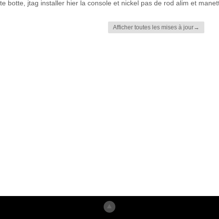
a te botte, jtag installer hier la console et nickel pas de rod alim et man
Afficher toutes les mises à jour→