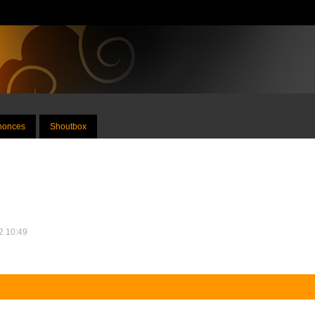
nnonces
Shoutbox
12 10:49