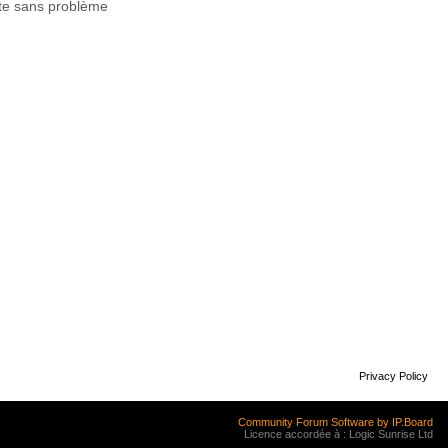
ette sans problème
Privacy Policy
Community Forum Software by IP.Board
Licence accordée à : Logic Sunrise Ltd