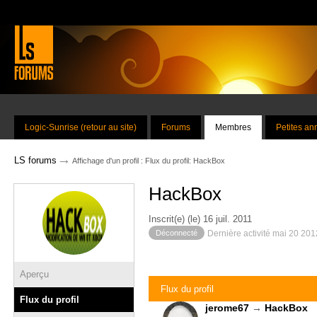
Logic-Sunrise (retour au site)
Forums
Membres
Petites a
→
LS forums
Affichage d'un profil : Flux du profil: HackBox
HackBox
Inscrit(e) (le) 16 juil. 2011
Déconnecté
Dernière activité mai 20 20
Aperçu
Flux du profil
Flux du profil
jerome67
→
HackBox