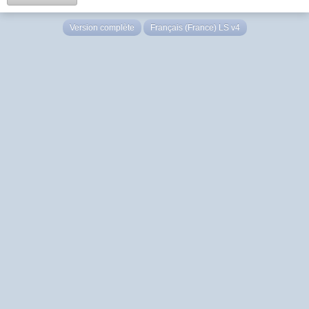
Version complète
Français (France) LS v4