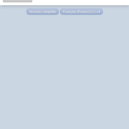
Version complète
Français (France) LS v4