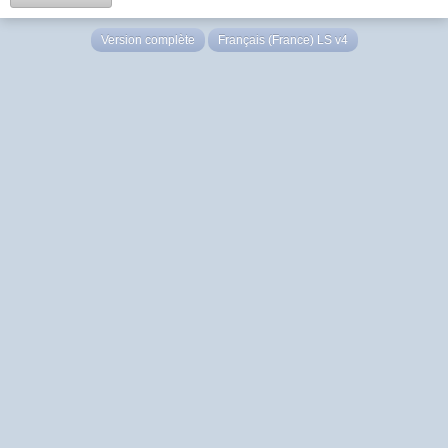
Version complète
Français (France) LS v4