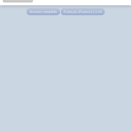
Version complète
Français (France) LS v4