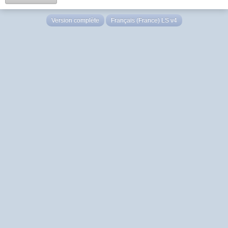
Version complète
Français (France) LS v4