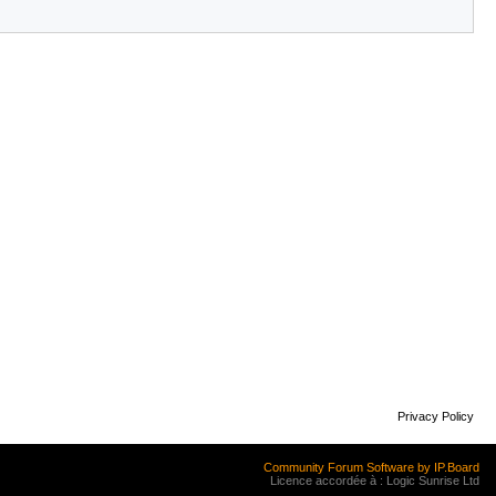
Privacy Policy
Community Forum Software by IP.Board
Licence accordée à : Logic Sunrise Ltd