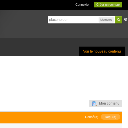
Connexion
Créer un compte
Membres
Voir le nouveau contenu
Mon contenu
Donné(s)
Reçu(s)