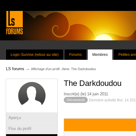
Logic-Sunrise (retour au site)
Forums
Membres
Petites a
→
LS forums
Affichage d'un profil : Aime: The Darkdoudou
The Darkdoudou
Inscrit(e) (le) 14 juin 2011
Déconnecté
Dernière activité févr. 14 20
Aperçu
Flux du profil