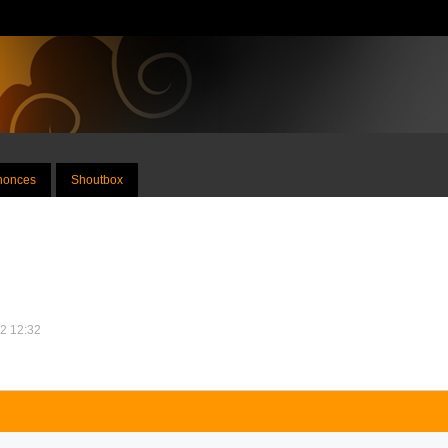
nnonces
Shoutbox
12 12:32