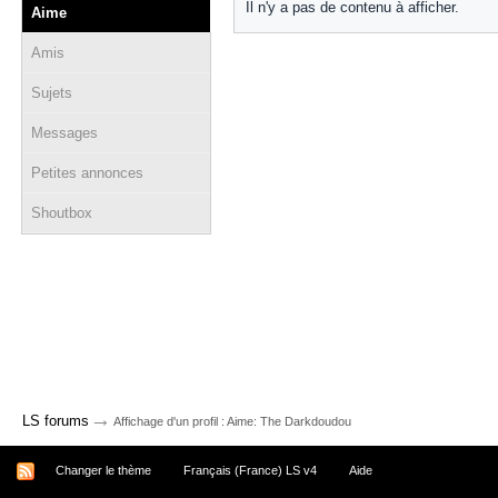
Il n'y a pas de contenu à afficher.
Aime
Amis
Sujets
Messages
Petites annonces
Shoutbox
→
LS forums
Affichage d'un profil : Aime: The Darkdoudou
Changer le thème
Français (France) LS v4
Aide