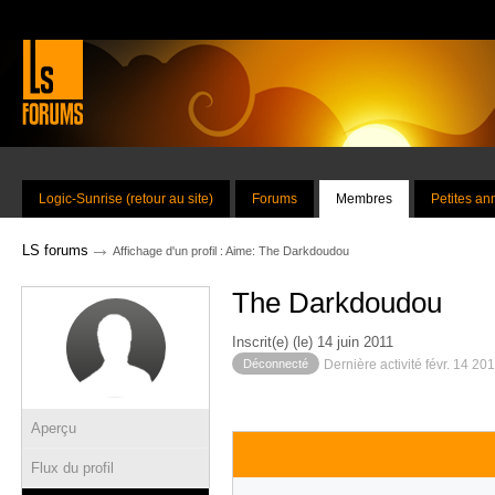
Logic-Sunrise (retour au site)
Forums
Membres
Petites a
→
LS forums
Affichage d'un profil : Aime: The Darkdoudou
The Darkdoudou
Inscrit(e) (le) 14 juin 2011
Déconnecté
Dernière activité févr. 14 20
Aperçu
Flux du profil