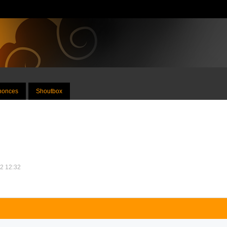
nnonces
Shoutbox
12 12:32