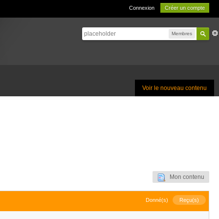
Connexion
Créer un compte
Membres
Voir le nouveau contenu
Mon contenu
Donné(s)
Reçu(s)