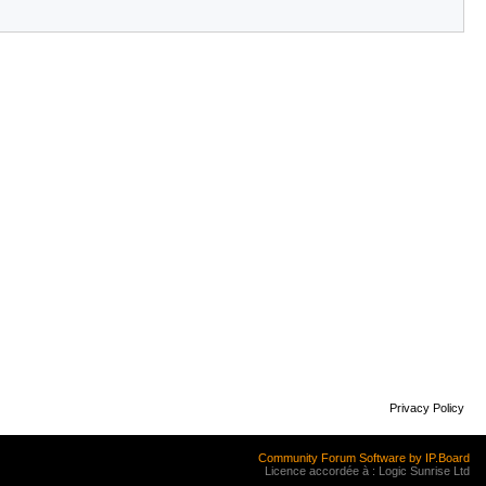
Privacy Policy
Community Forum Software by IP.Board
Licence accordée à : Logic Sunrise Ltd