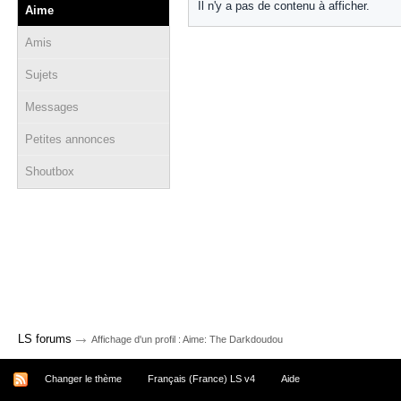
Il n'y a pas de contenu à afficher.
Aime
Amis
Sujets
Messages
Petites annonces
Shoutbox
→
LS forums
Affichage d'un profil : Aime: The Darkdoudou
Changer le thème
Français (France) LS v4
Aide