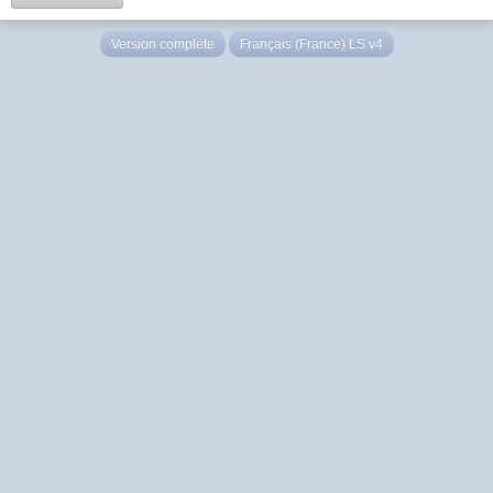
Version complète
Français (France) LS v4