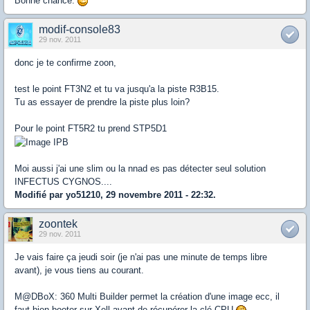
Bonne chance.
modif-console83
29 nov. 2011
donc je te confirme zoon,
test le point FT3N2 et tu va jusqu'a la piste R3B15.
Tu as essayer de prendre la piste plus loin?
Pour le point FT5R2 tu prend STP5D1
Moi aussi j'ai une slim ou la nnad es pas détecter seul solution
INFECTUS CYGNOS....
Modifié par yo51210, 29 novembre 2011 - 22:32.
zoontek
29 nov. 2011
Je vais faire ça jeudi soir (je n'ai pas une minute de temps libre
avant), je vous tiens au courant.
M@DBoX: 360 Multi Builder permet la création d'une image ecc, il
faut bien booter sur Xell avant de récupérer la clé CPU