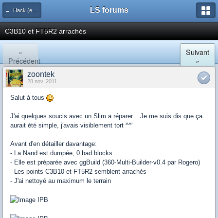
LS forums
← Hack (exploits, homebrews...)
C3B10 et FT5R2 arrachés
«
Suivant
Précédent
»
zoontek
28 nov. 2011
Salut à tous
J'ai quelques soucis avec un Slim a réparer... Je me suis dis que ça
aurait été simple, j'avais visiblement tort ^^'
Avant d'en détailler davantage:
- La Nand est dumpée, 0 bad blocks
- Elle est préparée avec ggBuild (360-Multi-Builder-v0.4 par Rogero)
- Les points C3B10 et FT5R2 semblent arrachés
- J'ai nettoyé au maximum le terrain