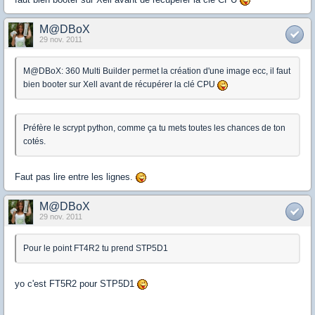
M@DBoX
29 nov. 2011
M@DBoX: 360 Multi Builder permet la création d'une image ecc, il faut
bien booter sur Xell avant de récupérer la clé CPU
Préfère le scrypt python, comme ça tu mets toutes les chances de ton
cotés.
Faut pas lire entre les lignes.
M@DBoX
29 nov. 2011
Pour le point FT4R2 tu prend STP5D1
yo c'est FT5R2 pour STP5D1