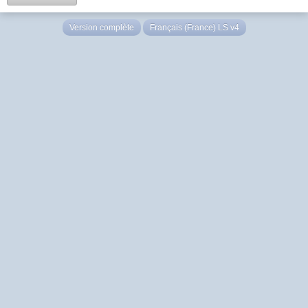
Version complète
Français (France) LS v4