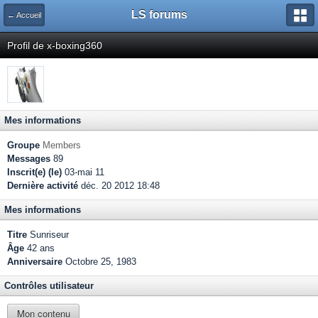
LS forums
← Accueil
Profil de x-boxing360
Mes informations
Groupe
Members
Messages
89
Inscrit(e) (le)
03-mai 11
Dernière activité
déc. 20 2012 18:48
Mes informations
Titre
Sunriseur
Âge
42 ans
Anniversaire
Octobre 25, 1983
Contrôles utilisateur
Mon contenu