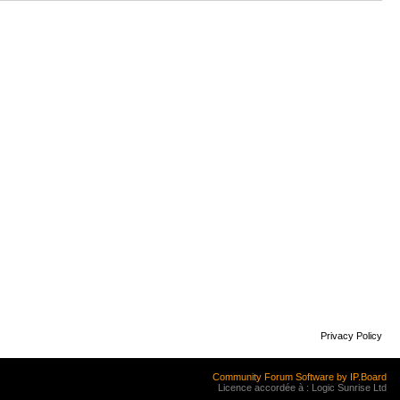
Privacy Policy
Community Forum Software by IP.Board
Licence accordée à : Logic Sunrise Ltd