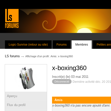
Logic-Sunrise (retour au site)
Forums
Membres
Petites a
→
LS forums
Affichage d'un profil : Amis: x-boxing360
x-boxing360
Inscrit(e) (le) 03 mai 2011
Déconnecté
Dernière activité déc. 20 20
Aperçu
Amis
Flux du profil
x-boxing360 n'a pas encore ajouté d'ami.