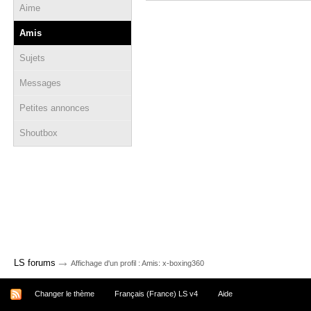
Aime
Amis
Sujets
Messages
Petites annonces
Shoutbox
→
LS forums
Affichage d'un profil : Amis: x-boxing360
Changer le thème
Français (France) LS v4
Aide