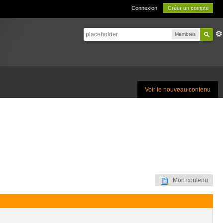
Connexion
Créer un compte
Membres
Voir le nouveau contenu
Mon contenu