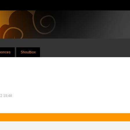
nnonces
Shoutbox
12 18:48