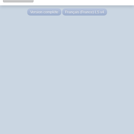
Version complète
Français (France) LS v4