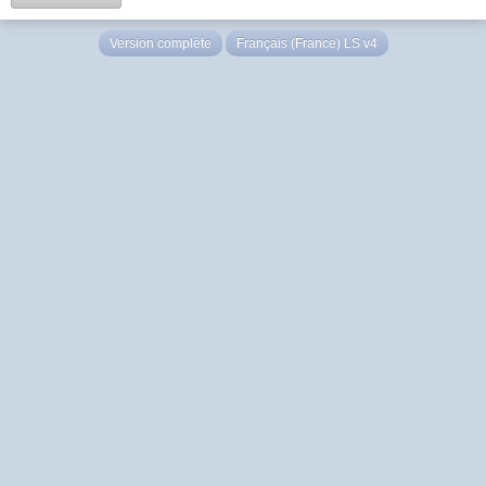
Version complète
Français (France) LS v4