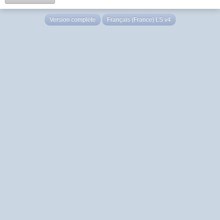
Version complète
Français (France) LS v4