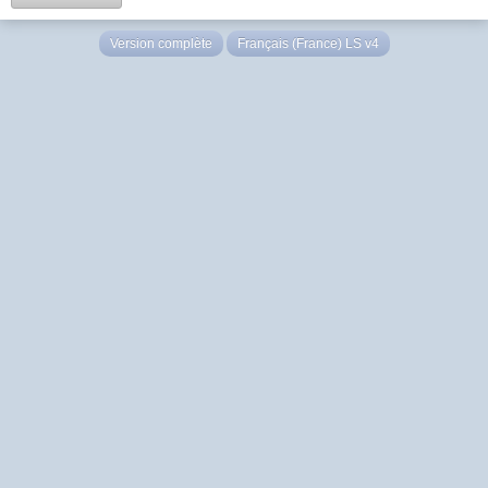
Version complète
Français (France) LS v4