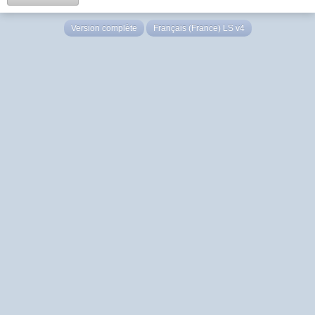
Version complète
Français (France) LS v4