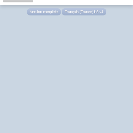
Version complète
Français (France) LS v4