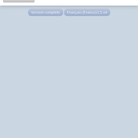
Version complète
Français (France) LS v4