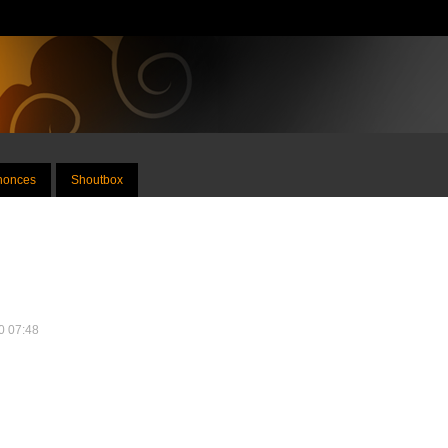
nnonces
Shoutbox
20 07:48