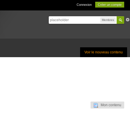
Connexion
Créer un compte
Membres
Voir le nouveau contenu
Mon contenu