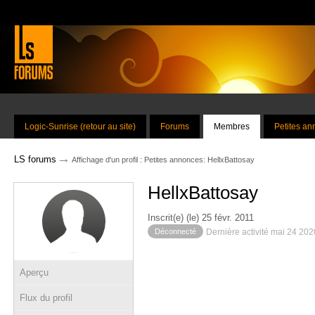
Logic-Sunrise (retour au site)
Forums
Membres
Petites a
→
LS forums
Affichage d'un profil : Petites annonces: HellxBattosay
HellxBattosay
Inscrit(e) (le) 25 févr. 2011
Déconnecté
Dernière activité mai 24 20
Aperçu
Flux du profil