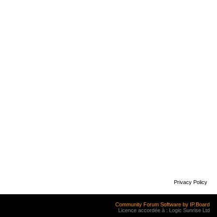
Privacy Policy
Community Forum Software by IP.Board
Licence accordée à : Logic Sunrise Ltd