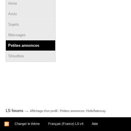
Aime
Amis
Sujets
Messages
Petites annonces
Shoutbox
→
LS forums
Affichage d'un profil : Petites annonces: HellxBattosay
Changer le thème
Français (France) LS v4
Aide