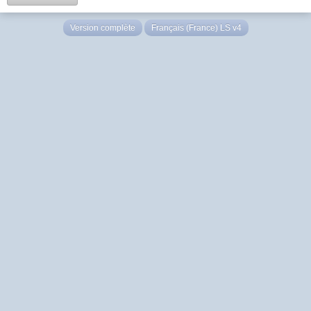
Version complète
Français (France) LS v4