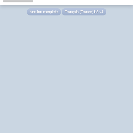
Version complète
Français (France) LS v4