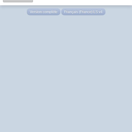
Version complète
Français (France) LS v4