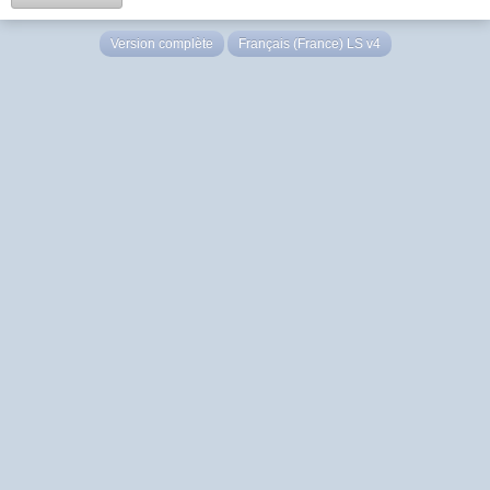
Version complète
Français (France) LS v4