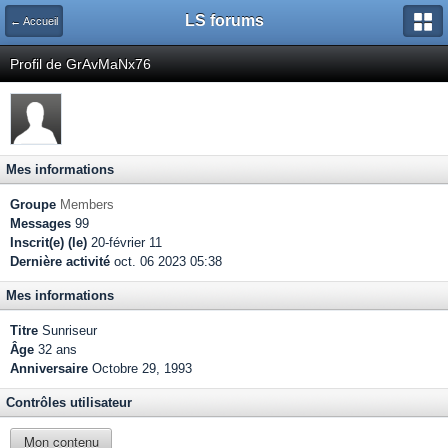
LS forums
← Accueil
Profil de GrAvMaNx76
Mes informations
Groupe
Members
Messages
99
Inscrit(e) (le)
20-février 11
Dernière activité
oct. 06 2023 05:38
Mes informations
Titre
Sunriseur
Âge
32 ans
Anniversaire
Octobre 29, 1993
Contrôles utilisateur
Mon contenu