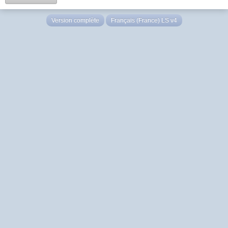
Version complète
Français (France) LS v4