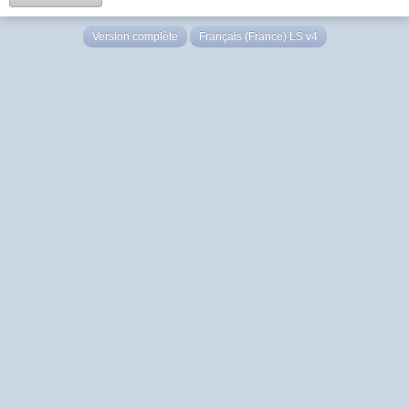
Version complète
Français (France) LS v4