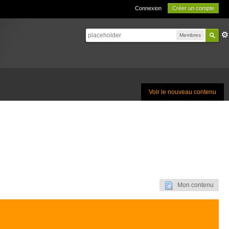
Connexion
Créer un compte
Membres
Voir le nouveau contenu
Mon contenu