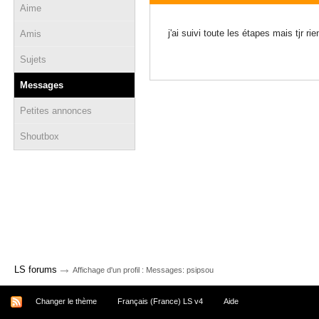
Aime
20 février 2011 - 15:06
j'ai suivi toute les étapes mais tjr 
Amis
Sujets
Messages
Petites annonces
Shoutbox
→
LS forums
Affichage d'un profil : Messages: psipsou
Changer le thème
Français (France) LS v4
Aide