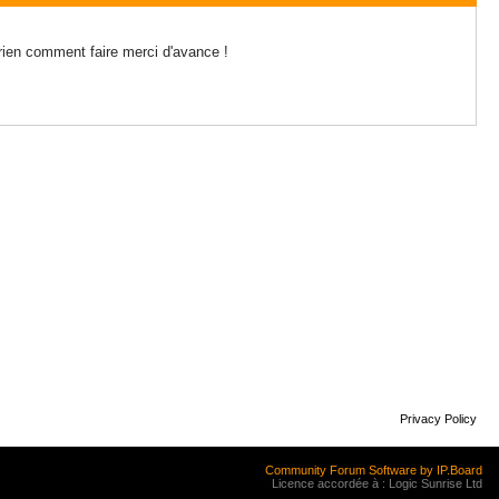
 rien comment faire merci d'avance !
Privacy Policy
Community Forum Software by IP.Board
Licence accordée à : Logic Sunrise Ltd