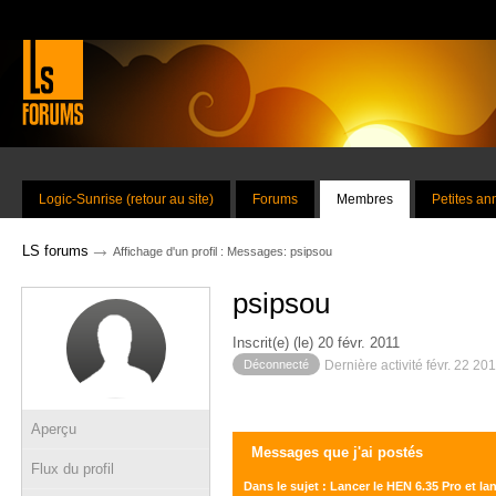
Logic-Sunrise (retour au site)
Forums
Membres
Petites a
→
LS forums
Affichage d'un profil : Messages: psipsou
psipsou
Inscrit(e) (le) 20 févr. 2011
Déconnecté
Dernière activité févr. 22 20
Aperçu
Messages que j'ai postés
Flux du profil
Dans le sujet : Lancer le HEN 6.35 Pro et la