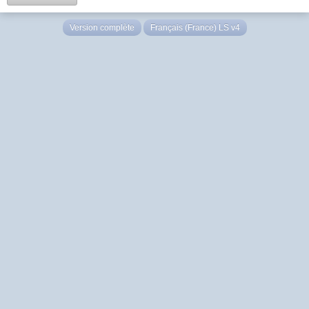
Version complète
Français (France) LS v4