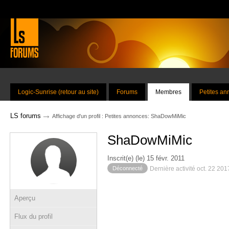
Logic-Sunrise (retour au site)
Forums
Membres
Petites a
→
LS forums
Affichage d'un profil : Petites annonces: ShaDowMiMic
ShaDowMiMic
Inscrit(e) (le) 15 févr. 2011
Déconnecté
Dernière activité oct. 22 20
Aperçu
Flux du profil