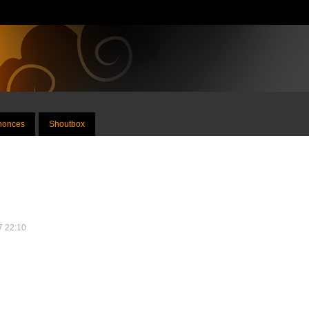
nnonces
Shoutbox
17 22:10