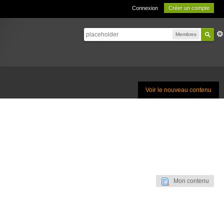
Connexion
Créer un compte
Membres
Voir le nouveau contenu
Mon contenu