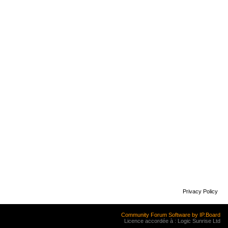
Privacy Policy
Community Forum Software by IP.Board
Licence accordée à : Logic Sunrise Ltd