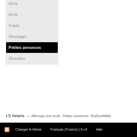
Aime
Amis
Sujets
Messages
Petites annonces
Shoutbox
→
LS forums
Affichage d'un profil : Petites annonces: ShaDowMiMic
Changer le thème
Français (France) LS v4
Aide