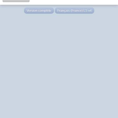
Version complète
Français (France) LS v4