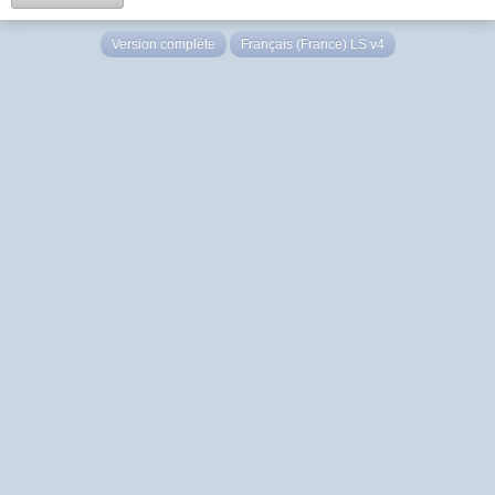
Version complète
Français (France) LS v4