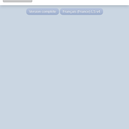
Version complète
Français (France) LS v4