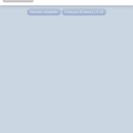
Version complète
Français (France) LS v4