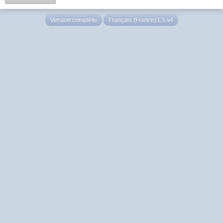
Version complète
Français (France) LS v4