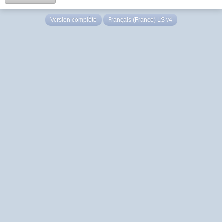
Version complète
Français (France) LS v4