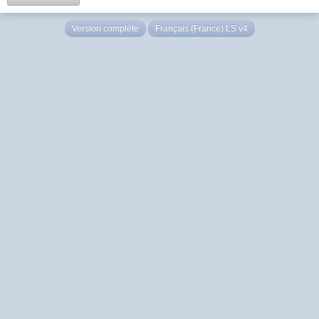
Version complète
Français (France) LS v4