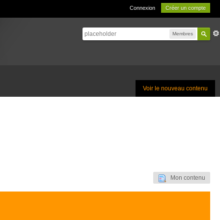
Connexion
Créer un compte
Membres
Voir le nouveau contenu
Mon contenu