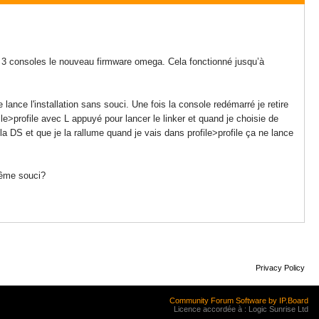
 les 3 consoles le nouveau firmware omega. Cela fonctionné jusqu’à
 lance l'installation sans souci. Une fois la console redémarré je retire
ile>profile avec L appuyé pour lancer le linker et quand je choisie de
a DS et que je la rallume quand je vais dans profile>profile ça ne lance
même souci?
Privacy Policy
Community Forum Software by IP.Board
Licence accordée à : Logic Sunrise Ltd