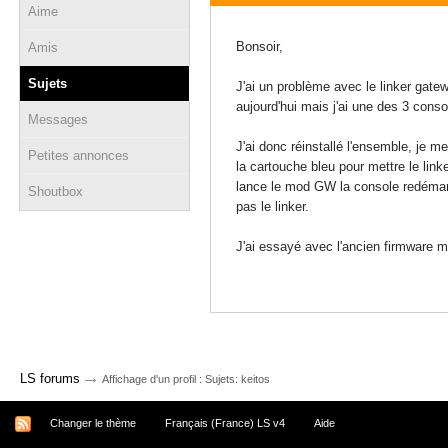
Aime
30 mars 2014 - 17:21
Bonsoir,
Amis
Sujets
J'ai un problème avec le linker gatew
aujourd'hui mais j'ai une des 3 consol
Messages
J'ai donc réinstallé l'ensemble, je me
Petites annonces
la cartouche bleu pour mettre le link
lance le mod GW la console redémarre
Shoutbox
pas le linker.
J'ai essayé avec l'ancien firmware 
→
LS forums
Affichage d'un profil : Sujets: keitos
Changer le thème
Français (France) LS v4
Aide