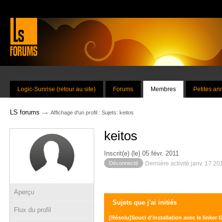
Logic-Sunrise (retour au site)
Forums
Membres
Petites a
→
LS forums
Affichage d'un profil : Sujets: keitos
keitos
Inscrit(e) (le) 05 févr. 2011
Déconnecté
Dernière activité janv. 17 2
Aperçu
Sujets que j'ai initiés
Flux du profil
[Résolu]Souci d'installation avec le linker