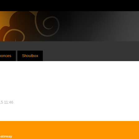
nnonces
Shoutbox
015 11:46
 Gateway