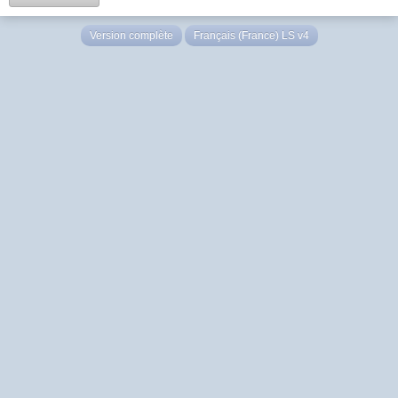
Version complète
Français (France) LS v4