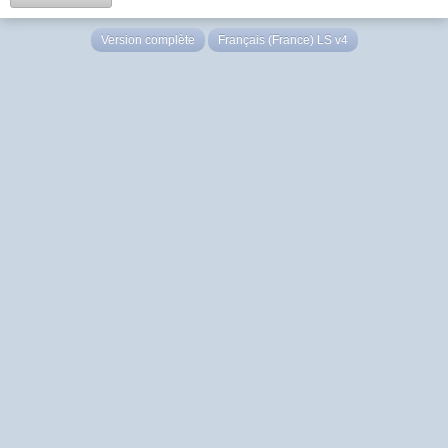
Version complète
Français (France) LS v4