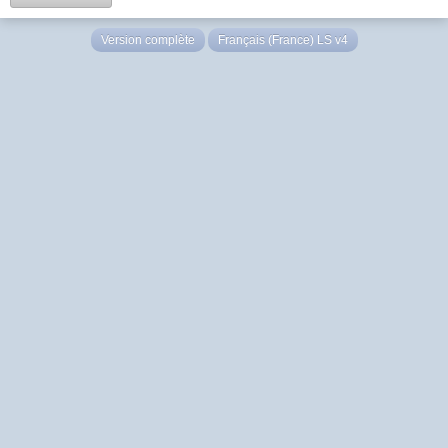
Version complète
Français (France) LS v4