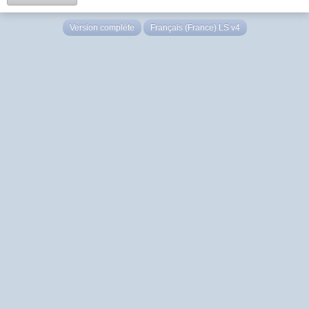
Version complète
Français (France) LS v4