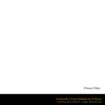
Privacy Policy
Community Forum Software by IP.Board
Licence accordée à : Logic Sunrise Ltd