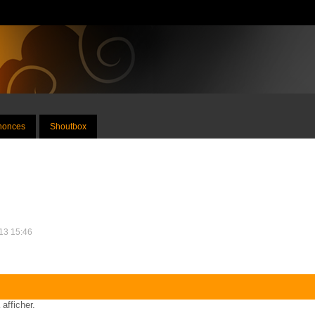
nnonces
Shoutbox
013 15:46
 afficher.