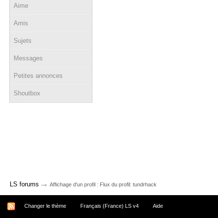
Aime
Amis
Sujets
Messages
Petites annonces
Shoutbox
→
LS forums
Affichage d'un profil : Flux du profil: tundrhack
Changer le thème
Français (France) LS v4
Aide