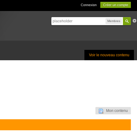
Connexion
Créer un compte
Membres
Voir le nouveau contenu
Mon contenu