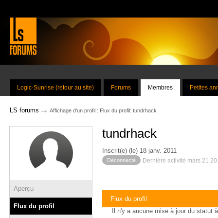
Logic-Sunrise (retour au site)
Forums
Membres
Petites a
→
LS forums
Affichage d'un profil : Flux du profil: tundrhack
tundrhack
Inscrit(e) (le) 18 janv. 2011
Déconnecté
Dernière activité mars 21 2
Aperçu
Flux du profil
Flux du profil
Il n'y a aucune mise à jour du statut à