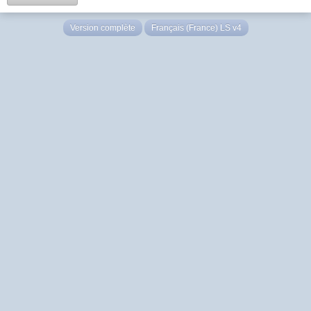
Version complète
Français (France) LS v4