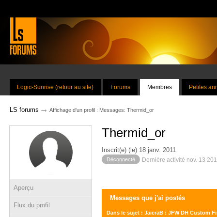
Logic-Sunrise (retour au site)
Forums
Membres
Petites a
→
LS forums
Affichage d'un profil : Messages: Thermid_or
Thermid_or
Inscrit(e) (le) 18 janv. 2011
Déconnecté
Dernière activité nov. 13 20
Aperçu
Messages que j'ai postés
Flux du profil
Dans le sujet : JaicraB : JFW DH Custom 