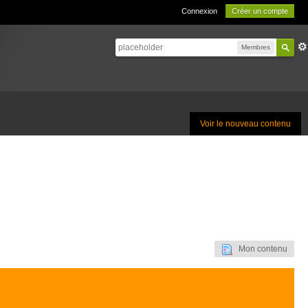
Connexion
Créer un compte
Membres
Voir le nouveau contenu
Mon contenu