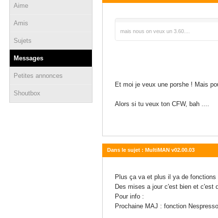
Aime
21 juin 2011 - 13:51
Amis
mais nous on veux un 3.60....
Sujets
Messages
Petites annonces
Et moi je veux une porshe ! Mais pour 
Shoutbox
Alors si tu veux ton CFW, bah ....
Dans le sujet : MultiMAN v02.00.03
30 mai 2011 - 11:58
Plus ça va et plus il ya de fonctions 
Des mises a jour c'est bien et c'est du
Pour info :
Prochaine MAJ : fonction Nespresso