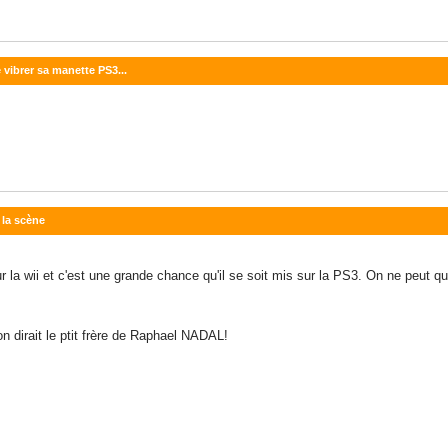
 vibrer sa manette PS3...
 la scène
ur la wii et c'est une grande chance qu'il se soit mis sur la PS3. On ne peut 
n dirait le ptit frère de Raphael NADAL!