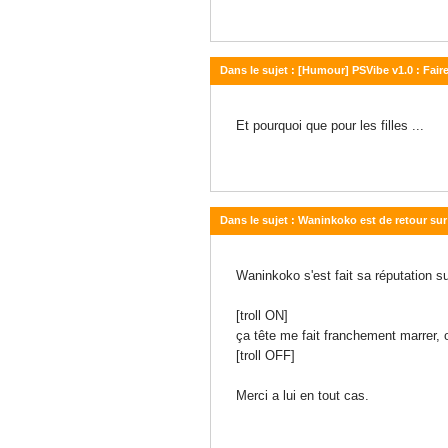
Dans le sujet : [Humour] PSVibe v1.0 : Faire
11 avril 2011 - 11:39
Et pourquoi que pour les filles ...
Dans le sujet : Waninkoko est de retour sur
08 avril 2011 - 13:56
Waninkoko s'est fait sa réputation s
[troll ON]
ça tête me fait franchement marrer, o
[troll OFF]
Merci a lui en tout cas.