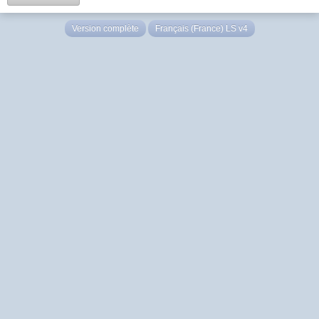
Version complète
Français (France) LS v4