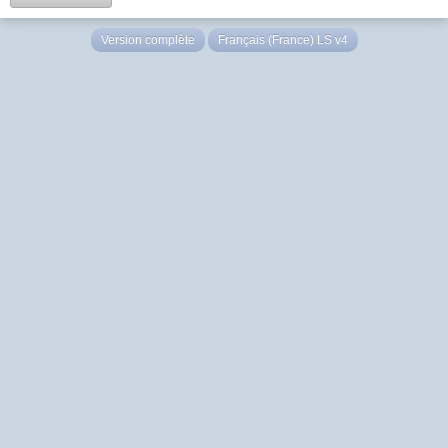
Version complète
Français (France) LS v4