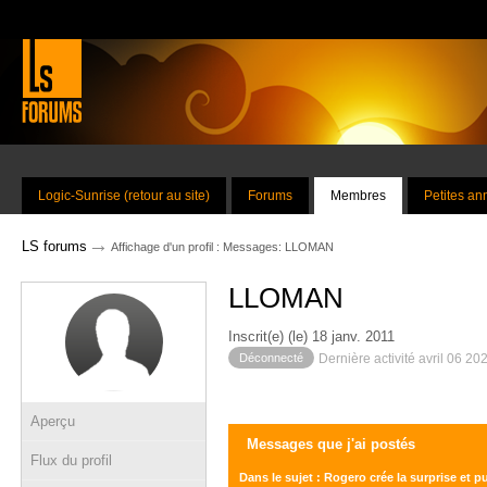
Logic-Sunrise (retour au site)
Forums
Membres
Petites a
→
LS forums
Affichage d'un profil : Messages: LLOMAN
LLOMAN
Inscrit(e) (le) 18 janv. 2011
Déconnecté
Dernière activité avril 06 20
Aperçu
Messages que j'ai postés
Flux du profil
Dans le sujet : Rogero crée la surprise et 