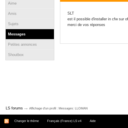
Aime
19 juillet 2013 - 18:37
SLT
Amis
est il possible d'installer in cfw sur
Sujets
merci de vos réponses
Messages
Petites annonces
Shoutbox
→
LS forums
Affichage d'un profil : Messages: LLOMAN
Changer le thème
Français (France) LS v4
Aide