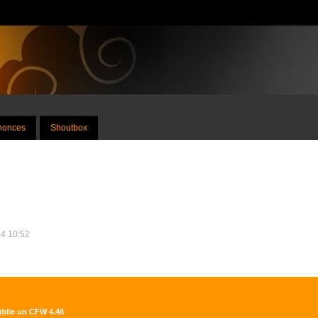
nnonces
Shoutbox
24 10:52
publie un CFW 4.46