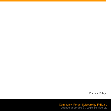
Privacy Policy
Community Forum Software by IP.Board
Licence accordée à : Logic Sunrise Ltd