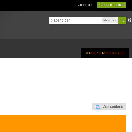
Connexion
Créer un compte
Membres
Voir le nouveau contenu
Mon contenu