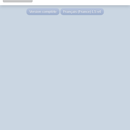
Version complète
Français (France) LS v4