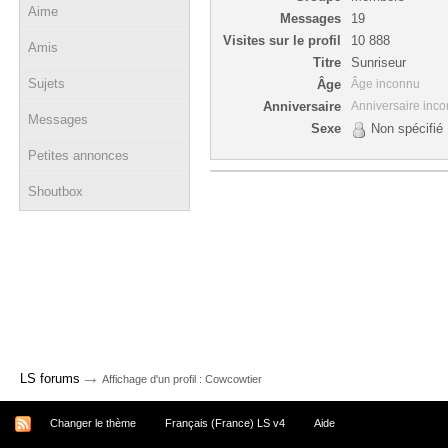
Aime
Messages
19
Visites sur le profil
10 888
Amis
Titre
Sunriseur
Sujets
Âge
Âge inconnu
Anniversaire
Anniversaire inc
Messages
Sexe
Non spécifié
Petites annonces
Shoutbox
→
LS forums
Affichage d'un profil : Cowcowtier
Changer le thème
Français (France) LS v4
Aide