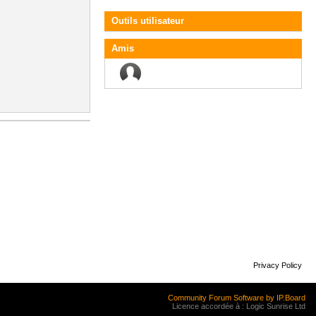
Outils utilisateur
Amis
Privacy Policy
Community Forum Software by IP.Board
Licence accordée à : Logic Sunrise Ltd