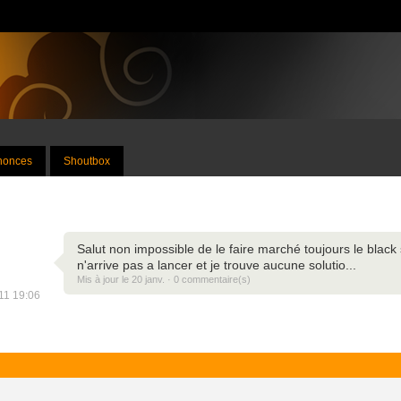
nnonces
Shoutbox
Salut non impossible de le faire marché toujours le black
n'arrive pas a lancer et je trouve aucune solutio...
Mis à jour le 20 janv. · 0 commentaire(s)
011 19:06