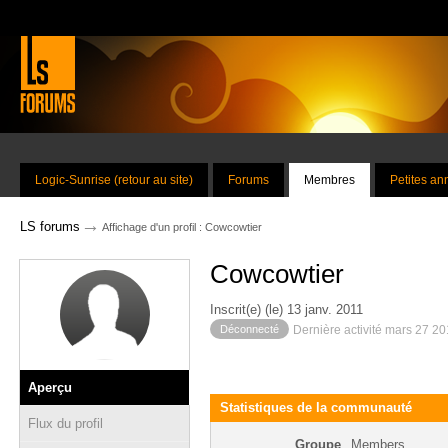
Logic-Sunrise (retour au site)
Forums
Membres
Petites a
→
LS forums
Affichage d'un profil : Cowcowtier
Cowcowtier
Inscrit(e) (le) 13 janv. 2011
Déconnecté
Dernière activité mars 27 2
Aperçu
Statistiques de la communauté
Flux du profil
Groupe
Members